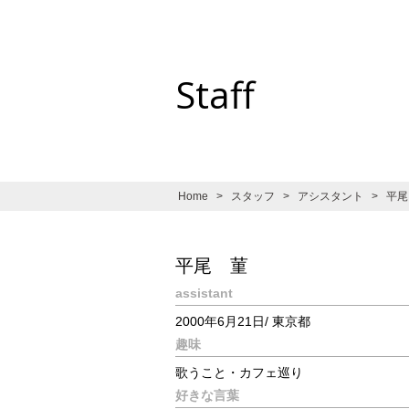
Staff
Home
>
スタッフ
>
アシスタント
>
平尾
平尾 菫
assistant
2000年6月21日/ 東京都
趣味
歌うこと・カフェ巡り
好きな言葉