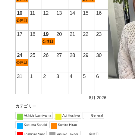
10
11
12
13
14
15
16
公休日
17
18
19
20
21
22
23
公休日
24
25
26
27
28
29
30
公休日
31
1
2
3
4
5
6
8月 2026
カテゴリー
Akihide Izumiyama
Aoi Hoshiya
General
Kazuma Sasaki
Sumire Hirao
Toshihiro Saito
Yasuko Takagi
定休日