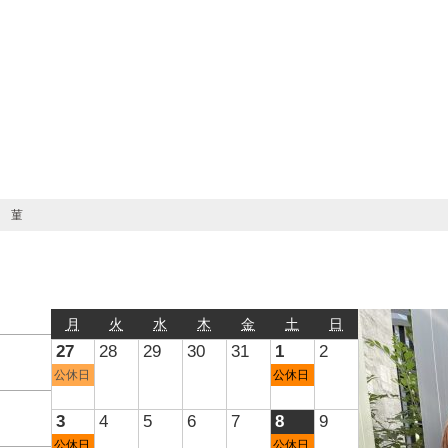
 菫
月
火
水
木
金
土
日
27
28
29
30
31
1
2
公休日
公休日
3
4
5
6
7
8
9
公休日
公休日