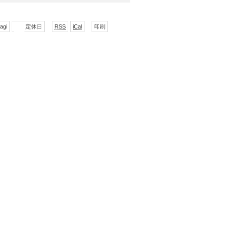
で
形
表
agi
定休日
RSS
iCal
印刷
購
式
示
読
で
ダ
ウ
ン
ロー
ド