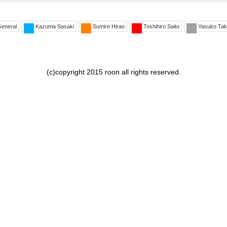
eneral
Kazuma Sasaki
Sumire Hirao
Toshihiro Saito
Yasuko Tak
(c)copyright 2015 roon all rights reserved.