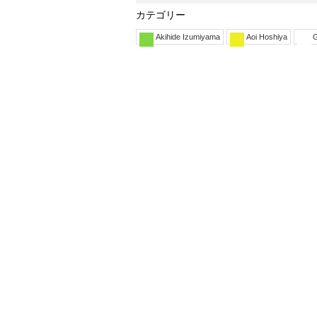
カテゴリー
Akihide Izumiyama
Aoi Hoshiya
G