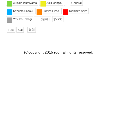
Akihide Izumiyama
Aoi Hoshiya
General
Kazuma Sasaki
Sumire Hirao
Toshihiro Saito
Yasuko Takagi
定休日
すべて
で
形
表
RSS
iCal
印刷
購
式
示
読
で
ダ
ウ
ン
(c)copyright 2015 roon all rights reserved.
ロー
ド