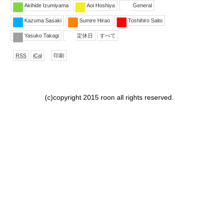
Akihide Izumiyama
Aoi Hoshiya
General
Kazuma Sasaki
Sumire Hirao
Toshihiro Saito
Yasuko Takagi
定休日
すべて
で
形
表
RSS
iCal
印刷
購
式
示
読
で
ダ
ウ
ン
(c)copyright 2015 roon all rights reserved.
ロー
ド