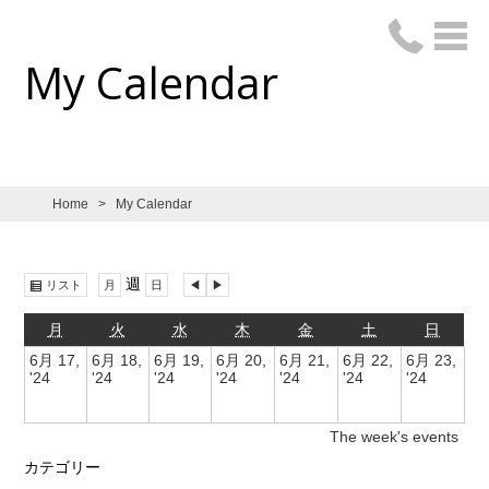
My Calendar
Home
>
My Calendar
表
週
前
次
リスト
月
日
示
へ
へ
月
火
水
木
金
土
日
6月 17,
6月 18,
6月 19,
6月 20,
6月 21,
6月 22,
6月 23,
'24
'24
'24
'24
'24
'24
'24
The week's events
カテゴリー