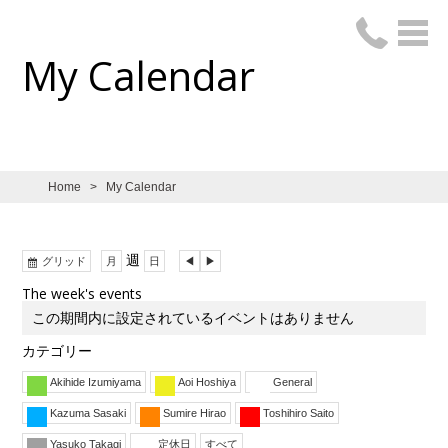
My Calendar
Home
>
My Calendar
表
週
前
次
グリッド
月
日
示
へ
へ
The week's events
この期間内に設定されているイベントはありません
カテゴリー
Akihide Izumiyama
Aoi Hoshiya
General
Kazuma Sasaki
Sumire Hirao
Toshihiro Saito
Yasuko Takagi
定休日
すべて