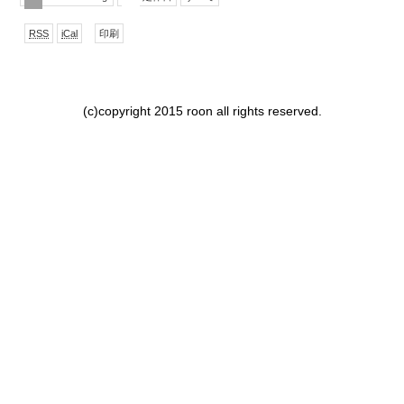
で
形
表
RSS
iCal
印刷
購
式
示
読
で
ダ
ウ
ン
(c)copyright 2015 roon all rights reserved.
ロー
ド