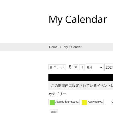
My Calendar
Home
>
My Calendar
月:
年:
表
月
グリッド
週
日
示
この期間内に設定されているイベント
カテゴリー
Akihide Izumiyama
Aoi Hoshiya
G
表
印刷