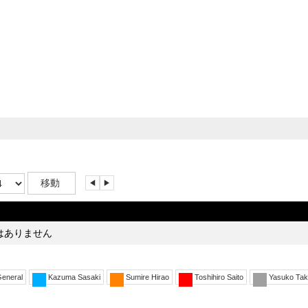
前
次
へ
へ
はありません
eneral
Kazuma Sasaki
Sumire Hirao
Toshihiro Saito
Yasuko Tak