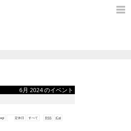
6月 2024 のイベント
で
形
agi
定休日
すべて
RSS
iCal
購
式
読
で