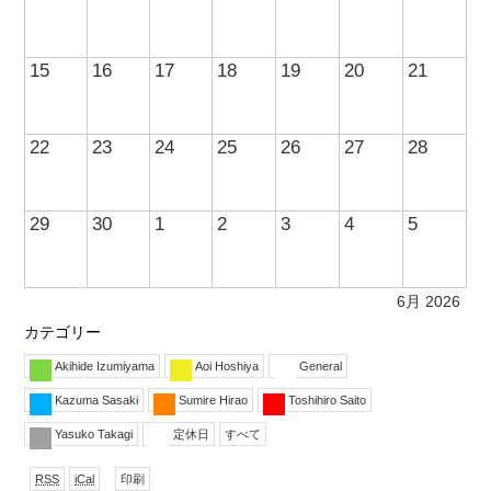
15
16
17
18
19
20
21
22
23
24
25
26
27
28
29
30
1
2
3
4
5
6月 2026
カテゴリー
Akihide Izumiyama
Aoi Hoshiya
General
Kazuma Sasaki
Sumire Hirao
Toshihiro Saito
Yasuko Takagi
定休日
すべて
で
形
表
RSS
iCal
印刷