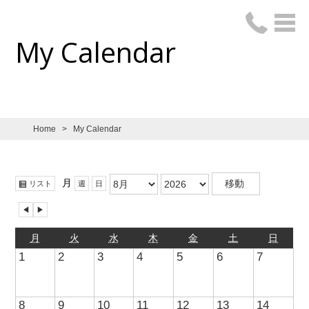
My Calendar
Home
>
My Calendar
月:
年:
表
月
リスト
週
日
示
前
次
へ
へ
月
火
水
木
金
土
日
1
2
3
4
5
6
7
8
9
10
11
12
13
14