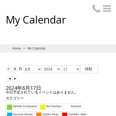
My Calendar
Home
>
My Calendar
月:
年:
日:
日
月
週
前
次
へ
へ
2024年6月17日
今日予定されているイベントはありません。
カテゴリー
Akihide Izumiyama
Aoi Hoshiya
General
Kazuma Sasaki
Sumire Hirao
Toshihiro Saito