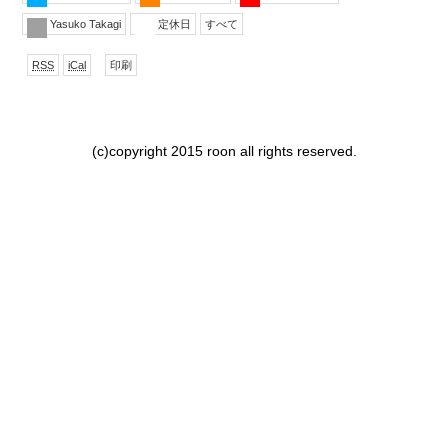
Yasuko Takagi
定休日
すべて
で
形
表
RSS
iCal
印刷
購
式
示
読
で
ダ
ウ
ン
(c)copyright 2015 roon all rights reserved.
ロー
ド