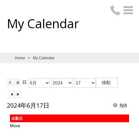
My Calendar
Home
>
My Calendar
月:
年:
日:
日
月
週
前
次
へ
へ
2024年6月17日
N/A
出勤日
More