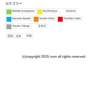
カテゴリー
Akihide Izumiyama
Aoi Hoshiya
General
Kazuma Sasaki
Sumire Hirao
Toshihiro Saito
Yasuko Takagi
定休日
で
形
表
RSS
iCal
印刷
購
式
示
読
で
ダ
ウ
ン
(c)copyright 2015 roon all rights reserved.
ロー
ド