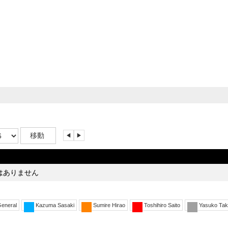
前
次
へ
へ
はありません
eneral
Kazuma Sasaki
Sumire Hirao
Toshihiro Saito
Yasuko Tak