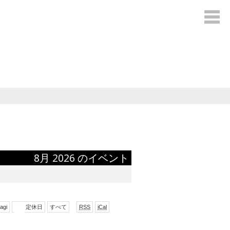
8月 2026 のイベント
で
形
agi
定休日
すべて
RSS
iCal
購
式
読
で