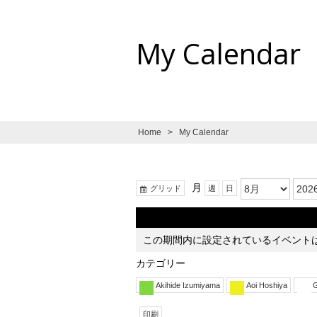
My Calendar
Home
>
My Calendar
月:
年:
表
月
グリッド
週
日
示
この期間内に設定されているイベント
カテゴリー
Akihide Izumiyama
Aoi Hoshiya
G
表
印刷