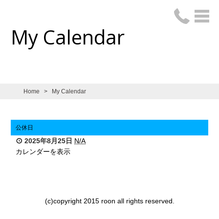
My Calendar
Home
>
My Calendar
公休日
2025年8月25日
N/A
カレンダーを表示
(c)copyright 2015 roon all rights reserved.