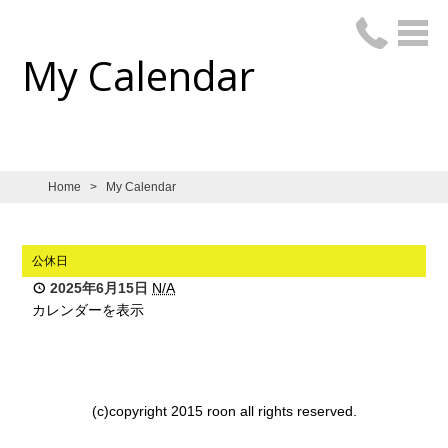
My Calendar
Home
>
My Calendar
公休日
2025年6月15日
N/A
カレンダーを表示
(c)copyright 2015 roon all rights reserved.