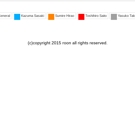
eneral
Kazuma Sasaki
Sumire Hirao
Toshihiro Saito
Yasuko Tak
(c)copyright 2015 roon all rights reserved.