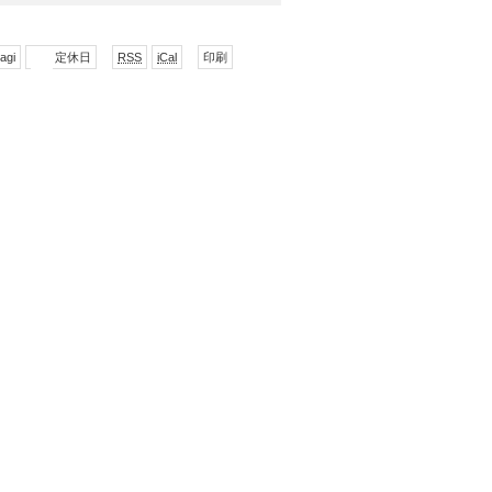
で
形
表
agi
定休日
RSS
iCal
印刷
購
式
示
読
で
ダ
ウ
ン
ロー
ド