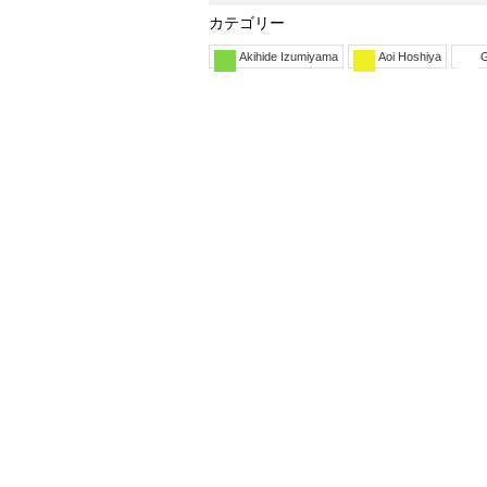
カテゴリー
Akihide Izumiyama
Aoi Hoshiya
G